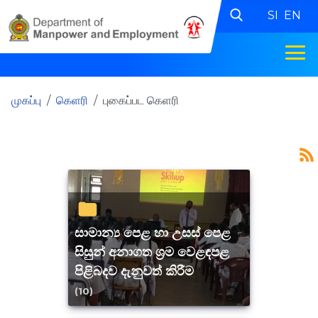
SI
EN
முகப்பு
கெளரி
புகைப்பட கெளரி
සාමාන්‍ය පෙළ හා උසස් පෙළ
සිසුන් අනාගත ශ්‍රම වෙළඳපළ
පිළිබදව දැනුවත් කිරීම
(10)