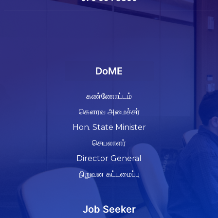
DoME
கண்ணோட்டம்
கௌரவ அமைச்சர்
Hon. State Minister
செயலாளர்
Director General
நிறுவன கட்டமைப்பு
Job Seeker