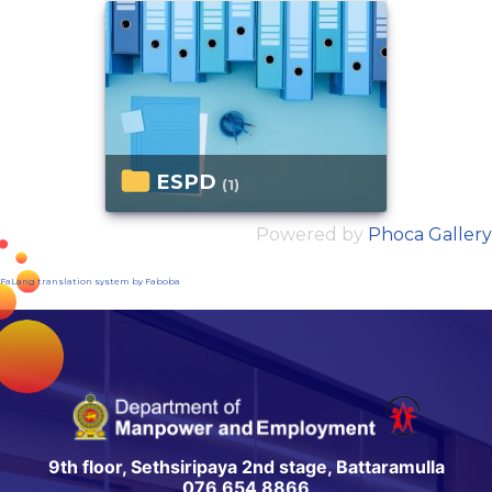
ESPD
(1)
Powered by
Phoca Gallery
FaLang translation system by Faboba
9th floor, Sethsiripaya 2nd stage, Battaramulla
076 654 8866