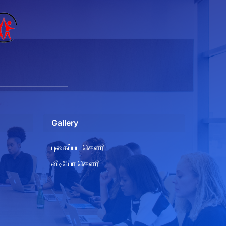
Gallery
புகைப்பட கெளரி
வீடியோ கெளரி