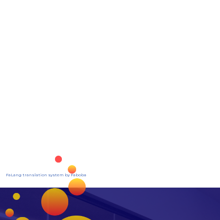
FaLang translation system by Faboba