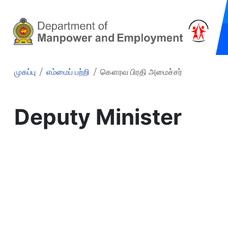
முகப்பு
எம்மைப் பற்றி
கௌரவ பிரதி அமைச்சர்
Deputy Minister