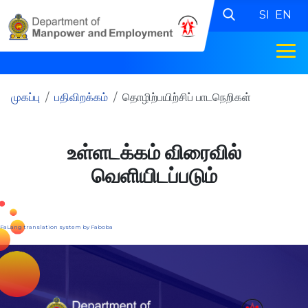
SI
EN
முகப்பு
பதிவிறக்கம்
தொழிற்பயிற்சிப் பாடநெறிகள்
உள்ளடக்கம் விரைவில்
வெளியிடப்படும்
FaLang translation system by Faboba